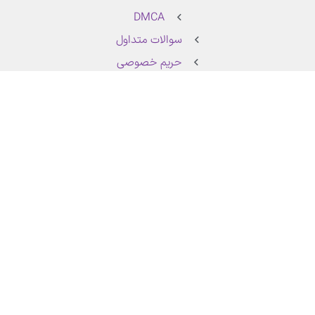
DMCA
سوالات متداول
حریم خصوصی
قوانین و مقررات سایت
درباره ما | مجوزهای سایت
تماس با ما | درخواست خدمات
مجوزها سایت